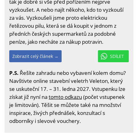
tak je dobré si vše před pořízením nejprve
vyzkoušet. A nebo najít někoho, kdo to vyzkouší
za vás. Vyzkoušeli jsme proto elektrickou
řetězovou pilu, která se dá koupit v jednom z
předních českých supermarketů za podobné
peníze, jako necháte za nákup potravin.
Zobrazit celý článek →
SDÍLET
P.S.
Řešíte zahradu nebo vybavení kolem domu?
Navštivte online stavební veletrh Veleton, který
se uskuteční 17. – 31. ledna 2027. Vstupenku lze
získat již nyní na
tomto odkazu
(počet vstupenek
je limitován). Těšit se můžete také na množství
inspirace, živých přednášek, konzultací s
odborníky i slevové vouchery.