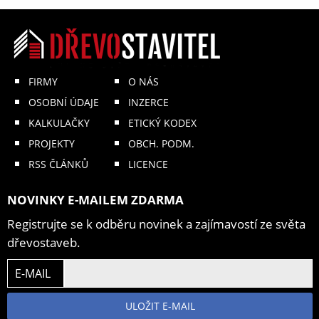
FIRMY
O NÁS
OSOBNÍ ÚDAJE
INZERCE
KALKULAČKY
ETICKÝ KODEX
PROJEKTY
OBCH. PODM.
RSS ČLÁNKŮ
LICENCE
NOVINKY E-MAILEM ZDARMA
Registrujte se k odběru novinek a zajímavostí ze světa
dřevostaveb.
E-MAIL
ULOŽIT E-MAIL