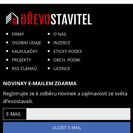
FIRMY
O NÁS
OSOBNÍ ÚDAJE
INZERCE
KALKULAČKY
ETICKÝ KODEX
PROJEKTY
OBCH. PODM.
RSS ČLÁNKŮ
LICENCE
NOVINKY E-MAILEM ZDARMA
Registrujte se k odběru novinek a zajímavostí ze světa
dřevostaveb.
E-MAIL
ULOŽIT E-MAIL