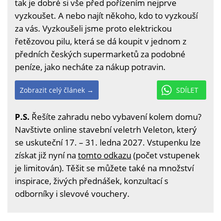
tak je dobré si vše před pořízením nejprve
vyzkoušet. A nebo najít někoho, kdo to vyzkouší
za vás. Vyzkoušeli jsme proto elektrickou
řetězovou pilu, která se dá koupit v jednom z
předních českých supermarketů za podobné
peníze, jako necháte za nákup potravin.
Zobrazit celý článek →
SDÍLET
P.S.
Řešíte zahradu nebo vybavení kolem domu?
Navštivte online stavební veletrh Veleton, který
se uskuteční 17. – 31. ledna 2027. Vstupenku lze
získat již nyní na
tomto odkazu
(počet vstupenek
je limitován). Těšit se můžete také na množství
inspirace, živých přednášek, konzultací s
odborníky i slevové vouchery.