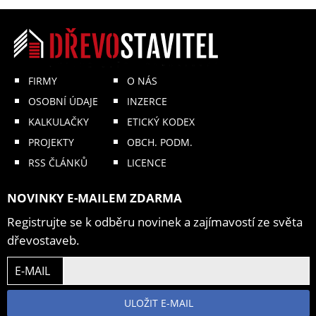
FIRMY
O NÁS
OSOBNÍ ÚDAJE
INZERCE
KALKULAČKY
ETICKÝ KODEX
PROJEKTY
OBCH. PODM.
RSS ČLÁNKŮ
LICENCE
NOVINKY E-MAILEM ZDARMA
Registrujte se k odběru novinek a zajímavostí ze světa
dřevostaveb.
E-MAIL
ULOŽIT E-MAIL