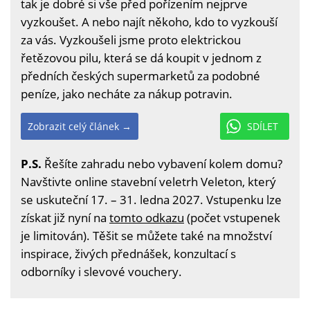
tak je dobré si vše před pořízením nejprve
vyzkoušet. A nebo najít někoho, kdo to vyzkouší
za vás. Vyzkoušeli jsme proto elektrickou
řetězovou pilu, která se dá koupit v jednom z
předních českých supermarketů za podobné
peníze, jako necháte za nákup potravin.
Zobrazit celý článek →
SDÍLET
P.S.
Řešíte zahradu nebo vybavení kolem domu?
Navštivte online stavební veletrh Veleton, který
se uskuteční 17. – 31. ledna 2027. Vstupenku lze
získat již nyní na
tomto odkazu
(počet vstupenek
je limitován). Těšit se můžete také na množství
inspirace, živých přednášek, konzultací s
odborníky i slevové vouchery.