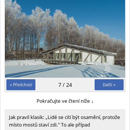
7 / 24
« Předchozí
Další »
Pokračujte ve čtení níže ↓
Jak pravil klasik: „Lidé se cítí být osamění, protože
místo mostů staví zdi.“ To ale případ