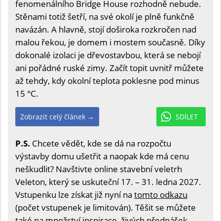
fenomenálního Bridge House rozhodně nebude.
Stěnami totiž šetří, na své okolí je plně funkčně
navázán. A hlavně, stojí doširoka rozkročen nad
malou řekou, je domem i mostem současně. Díky
dokonalé izolaci je dřevostavbou, která se nebojí
ani pořádné ruské zimy. Začít topit uvnitř můžete
až tehdy, kdy okolní teplota poklesne pod minus
15 °C.
Zobrazit celý článek →
SDÍLET
P.S.
Chcete vědět, kde se dá na rozpočtu
výstavby domu ušetřit a naopak kde má cenu
neškudlit? Navštivte online stavební veletrh
Veleton, který se uskuteční 17. – 31. ledna 2027.
Vstupenku lze získat již nyní na
tomto odkazu
(počet vstupenek je limitován). Těšit se můžete
také na množství inspirace, živých přednášek,