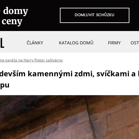
ČLÁNKY
KATALOG DOMŮ
FIRMY
OST
a garáže na Harry Potter zašívárnu
ředevším kamennými zdmi, svíčkami 
opu