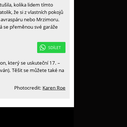
šila, kolika lidem tímto
olik, že si z vlastních pokojů
 Havraspáru nebo Mrzimoru.
erá se přeměnou své garáže
SDÍLET
on, který se uskuteční 17. –
ván). Těšit se můžete také na
Photocredit:
Karen Roe