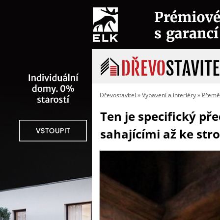
Dřevostavitel
»
Vybavení a interiéry
»
Přeměn
Ten je specifický p
sahajícími až ke str