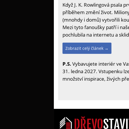
Když J. K. Rowlingová psala p
příběhem změní život. Miliony 
(mnohdy i domů) vytvořili ko
Mezi tyto fanoušky patří i n
pochlubila na internetu a skli
Zobrazit celý článek →
P.S.
Vybavujete interiér ve Va
31. ledna 2027. Vstupenku lze 
množství inspirace, živých př