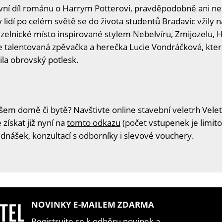
rvní díl románu o Harrym Potterovi, pravděpodobně ani netu
lidí po celém světě se do života studentů Bradavic vžily nat
uzelnické místo inspirované stylem Nebelvíru, Zmijozelu,
aše talentovaná zpěvačka a herečka Lucie Vondráčková, kt
dila obrovský potlesk.
šem domě či bytě? Navštivte online stavební veletrh Velet
získat již nyní na
tomto odkazu
(počet vstupenek je limito
ednášek, konzultací s odborníky i slevové vouchery.
NOVINKY E-MAILEM ZDARMA
Registrujte se k odběru novinek a