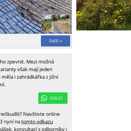
Další »
k ho zpevnit. Mezi možná
arianty však mají jeden
měla i zahrádkářka z jižní
ní.
SDÍLET
eškudlit? Navštivte online
iž nyní na
tomto odkazu
ášek, konzultací s odborníky i