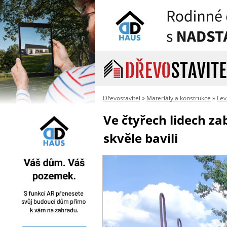
Dřevostavitel
»
Materiály a konstrukce
»
Lev
Ve čtyřech lidech zab
skvěle bavili