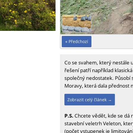
« Předchozí
Co se svahem, který nestále 
řešení patří například klasic
společný nedostatek. Působí s
Moravy, která dala přednost 
Zobrazit celý článek →
P.S.
Chcete vědět, kde se dá 
stavební veletrh Veleton, kter
(počet vstupenek je limitován)