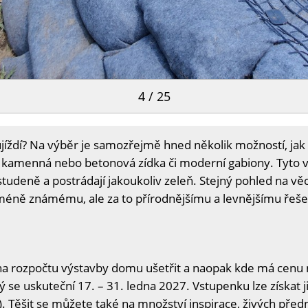
4 / 25
ujíždí? Na výběr je samozřejmě hned několik možností, ja
ká kamenná nebo betonová zídka či moderní gabiony. Tyto v
tudeně a postrádají jakoukoliv zeleň. Stejný pohled na věc 
méně známému, ale za to přírodnějšímu a levnějšímu řeše
na rozpočtu výstavby domu ušetřit a naopak kde má cenu n
ý se uskuteční 17. – 31. ledna 2027. Vstupenku lze získat j
. Těšit se můžete také na množství inspirace, živých předn