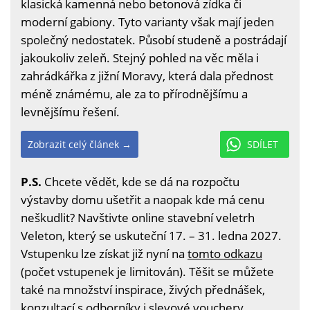
klasická kamenná nebo betonová zídka či
moderní gabiony. Tyto varianty však mají jeden
společný nedostatek. Působí studeně a postrádají
jakoukoliv zeleň. Stejný pohled na věc měla i
zahrádkářka z jižní Moravy, která dala přednost
méně známému, ale za to přírodnějšímu a
levnějšímu řešení.
Zobrazit celý článek →
SDÍLET
P.S.
Chcete vědět, kde se dá na rozpočtu
výstavby domu ušetřit a naopak kde má cenu
neškudlit? Navštivte online stavební veletrh
Veleton, který se uskuteční 17. – 31. ledna 2027.
Vstupenku lze získat již nyní na
tomto odkazu
(počet vstupenek je limitován). Těšit se můžete
také na množství inspirace, živých přednášek,
konzultací s odborníky i slevové vouchery.