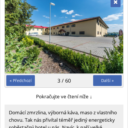
3 / 60
« Předchozí
Další »
Pokračujte ve čtení níže ↓
Domácí zmrzlina, výborná káva, maso z vlastního
chovu. Tak nás přivítal téměř jediný energeticky
soběstačný hotel u nás. Navíc, k naší velké