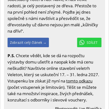
radosti, je celý postavený ze dřeva. Přestože to
na první pohled není zřejmé. Pojďte jej dnes
společně s námi navštívit a přesvědčit se, že
dřevostavby už dávno nejsou jen malé „kůlničky
na dříví“.
Zobrazit celý článek →
SDÍLET
P.S.
Chcete vědět, kde se dá na rozpočtu
výstavby domu ušetřit a naopak kde má cenu
neškudlit? Navštivte online stavební veletrh
Veleton, který se uskuteční 17. – 31. ledna 2027.
Vstupenku lze získat již nyní na
tomto odkazu
(počet vstupenek je limitován). Těšit se můžete
také na množství inspirace, živých přednášek,
konzultací s odborníky i slevové vouchery.
Photocredit: Jan Planička