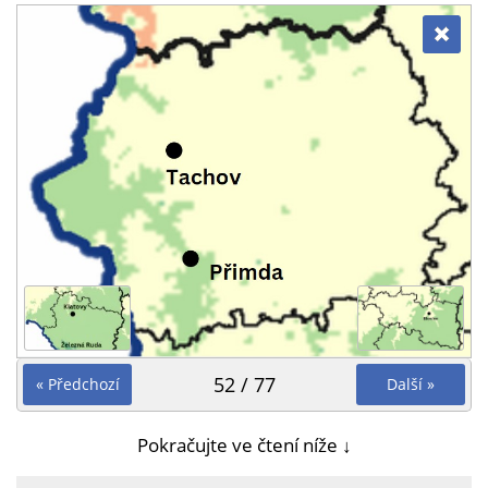
52 / 77
« Předchozí
Další »
Pokračujte ve čtení níže ↓