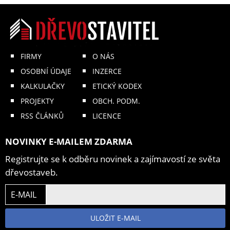
FIRMY
O NÁS
OSOBNÍ ÚDAJE
INZERCE
KALKULAČKY
ETICKÝ KODEX
PROJEKTY
OBCH. PODM.
RSS ČLÁNKŮ
LICENCE
NOVINKY E-MAILEM ZDARMA
Registrujte se k odběru novinek a zajímavostí ze světa
dřevostaveb.
E-MAIL
ULOŽIT E-MAIL