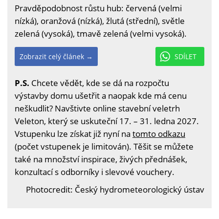
Pravděpodobnost růstu hub: červená (velmi
nízká), oranžová (nízká), žlutá (střední), světle
zelená (vysoká), tmavě zelená (velmi vysoká).
Zobrazit celý článek →
SDÍLET
P.S.
Chcete vědět, kde se dá na rozpočtu
výstavby domu ušetřit a naopak kde má cenu
neškudlit? Navštivte online stavební veletrh
Veleton, který se uskuteční 17. – 31. ledna 2027.
Vstupenku lze získat již nyní na
tomto odkazu
(počet vstupenek je limitován). Těšit se můžete
také na množství inspirace, živých přednášek,
konzultací s odborníky i slevové vouchery.
Photocredit: Český hydrometeorologický ústav