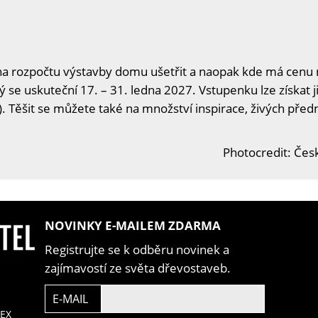
na rozpočtu výstavby domu ušetřit a naopak kde má cenu n
ý se uskuteční 17. – 31. ledna 2027. Vstupenku lze získat j
. Těšit se můžete také na množství inspirace, živých předn
Photocredit: Čes
NOVINKY E-MAILEM ZDARMA
Registrujte se k odběru novinek a
zajímavostí ze světa dřevostaveb.
E-MAIL
EX