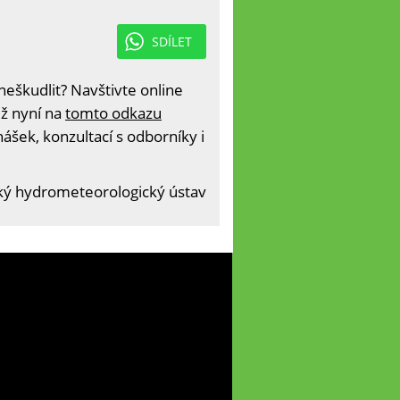
SDÍLET
eškudlit? Navštivte online
iž nyní na
tomto odkazu
ášek, konzultací s odborníky i
ký hydrometeorologický ústav