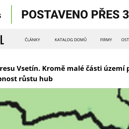
ČLÁNKY
KATALOG DOMŮ
FIRMY
OST
su Vsetín. Kromě malé části území po
nost růstu hub