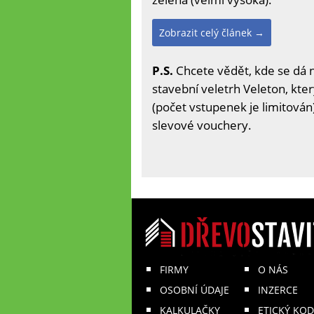
Zobrazit celý článek →
P.S.
Chcete vědět, kde se dá 
stavební veletrh Veleton, kter
(počet vstupenek je limitován)
slevové vouchery.
FIRMY
O NÁS
OSOBNÍ ÚDAJE
INZERCE
KALKULAČKY
ETICKÝ KOD