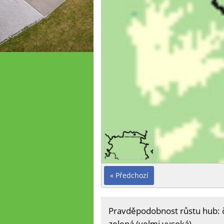
« Předchozí
Pravděpodobnost růstu hub: čer
zelená (velmi vysoká).