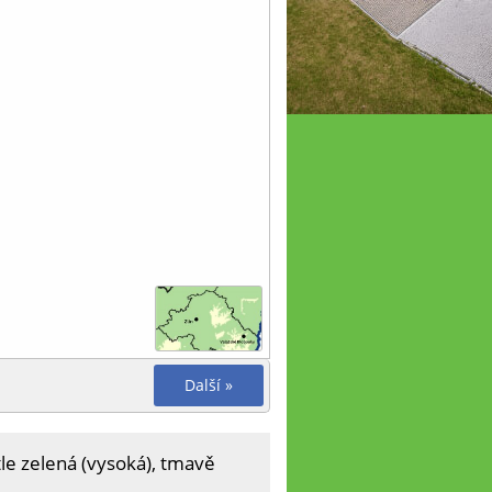
Další »
tle zelená (vysoká), tmavě