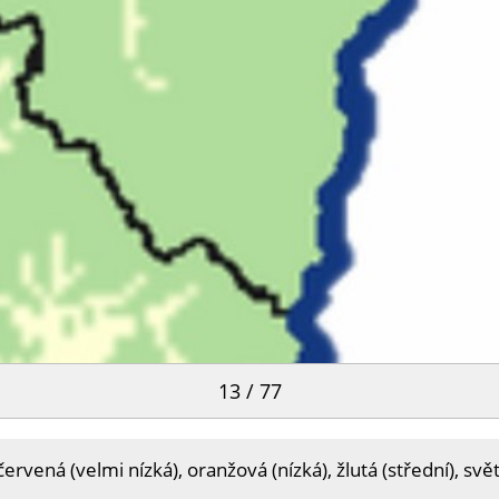
13 / 77
vená (velmi nízká), oranžová (nízká), žlutá (střední), svě