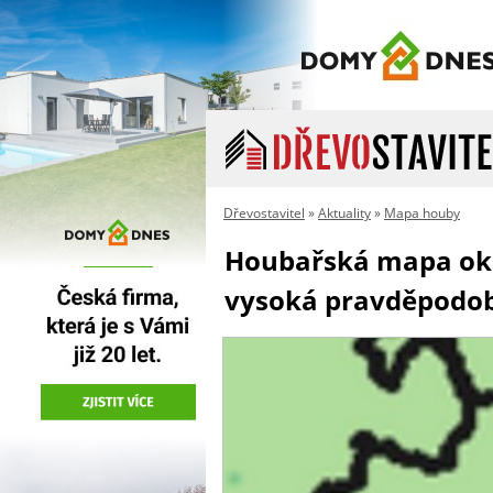
Dřevostavitel
»
Aktuality
»
Mapa houby
Houbařská mapa okre
vysoká pravděpodob