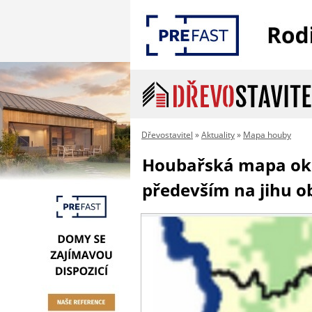
Dřevostavitel
»
Aktuality
»
Mapa houby
Houbařská mapa okr
především na jihu ob