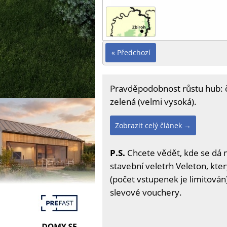
« Předchozí
Pravděpodobnost růstu hub: čer
zelená (velmi vysoká).
Zobrazit celý článek →
P.S.
Chcete vědět, kde se dá 
stavební veletrh Veleton, kter
(počet vstupenek je limitován)
slevové vouchery.