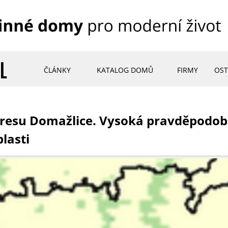
ČLÁNKY
KATALOG DOMŮ
FIRMY
OST
esu Domažlice. Vysoká pravděpodobn
lasti