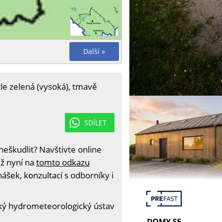
Další »
tle zelená (vysoká), tmavě
SDÍLET
eškudlit? Navštivte online
iž nyní na
tomto odkazu
ášek, konzultací s odborníky i
ký hydrometeorologický ústav