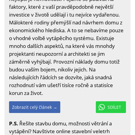
faktory, které z vaší pravděpodobně největší
investice v životě udělají i tu nejvíce vydařenou.
Málokteré rodiny přemýšlí nad návrhem domu z
ekonomického hlediska. A to se nebavíme pouze
o vhodné volbě vytápěcího systému. Existuje
mnoho dalších aspektů, na které vás mnohdy
projektanti neupozorní a architekti se jim
záměrně vyhýbají. Provozní náklady domu totiž
budou vaším bojem, nikoliv jejich. Na
následujících řádcích se dozvíte, jaká snadná
rozhodnutí vám ušetří tisíce ročně a statisíce
korun za život.
Zobrazit celý článek →
SDÍLET
P.S.
Řešíte stavbu domu, možnosti větrání a
vytápění? Navštivte online stavební veletrh