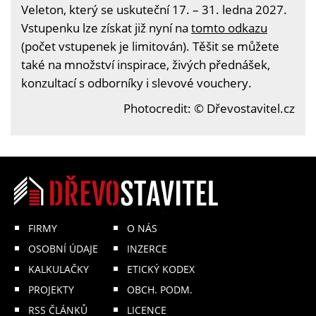
Veleton, který se uskuteční 17. – 31. ledna 2027.
Vstupenku lze získat již nyní na
tomto odkazu
(počet vstupenek je limitován). Těšit se můžete
také na množství inspirace, živých přednášek,
konzultací s odborníky i slevové vouchery.
Photocredit: © Dřevostavitel.cz
FIRMY
O NÁS
OSOBNÍ ÚDAJE
INZERCE
KALKULAČKY
ETICKÝ KODEX
PROJEKTY
OBCH. PODM.
RSS ČLÁNKŮ
LICENCE