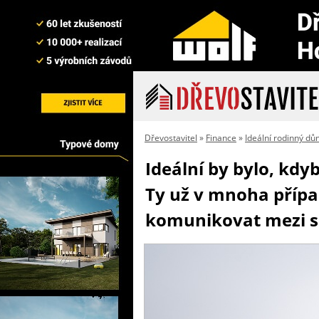
Dřevostavitel
»
Finance
»
Ideální rodinný d
Ideální by bylo, kdy
Ty už v mnoha přípa
komunikovat mezi 