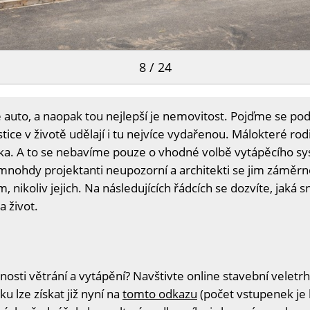
8 / 24
 je auto, a naopak tou nejlepší je nemovitost. Pojďme se podí
ice v životě udělají i tu nejvíce vydařenou. Málokteré r
a. A to se nebavíme pouze o vhodné volbě vytápěcího sy
 mnohdy projektanti neupozorní a architekti se jim záměrn
 nikoliv jejich. Na následujících řádcích se dozvíte, jaká
a život.
sti větrání a vytápění? Navštivte online stavební veletrh
u lze získat již nyní na
tomto odkazu
(počet vstupenek je 