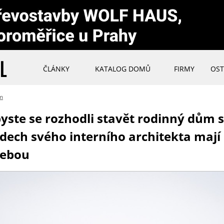
ČLÁNKY
KATALOG DOMŮ
FIRMY
OST
ům
byste se rozhodli stavět rodinný dům 
dech svého interního architekta mají 
sebou