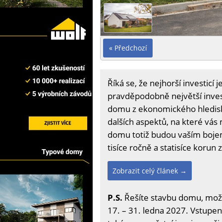
« Předchozí
Říká se, že nejhorší investicí
pravděpodobně největší invest
domu z ekonomického hledisk
dalších aspektů, na které vás
domu totiž budou vaším bojem,
tisíce ročně a statisíce korun z
Zobrazit celý článek →
P.S.
Řešíte stavbu domu, možno
17. – 31. ledna 2027. Vstupenk