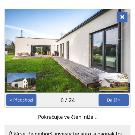
6 / 24
« Předchozí
Další »
Pokračujte ve čtení níže ↓
Říká se, že nejhorší investicí je auto, a naopak tou