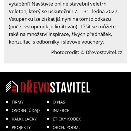
vytápění? Navštivte online stavební veletrh
Veleton, který se uskuteční 17. – 31. ledna 2027.
Vstupenku lze získat již nyní na
tomto odkazu
(počet vstupenek je limitován). Těšit se můžete
také na množství inspirace, živých přednášek,
konzultací s odborníky i slevové vouchery.
Photocredit: © Dřevostavitel.cz
FIRMY
O NÁS
OSOBNÍ ÚDAJE
INZERCE
KALKULAČKY
ETICKÝ KODEX
PROJEKTY
OBCH. PODM.