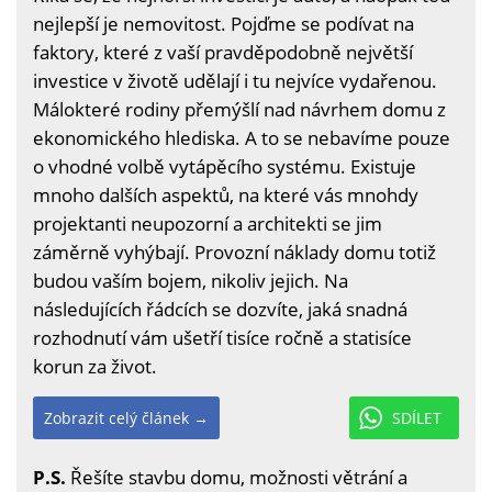
nejlepší je nemovitost. Pojďme se podívat na
faktory, které z vaší pravděpodobně největší
investice v životě udělají i tu nejvíce vydařenou.
Málokteré rodiny přemýšlí nad návrhem domu z
ekonomického hlediska. A to se nebavíme pouze
o vhodné volbě vytápěcího systému. Existuje
mnoho dalších aspektů, na které vás mnohdy
projektanti neupozorní a architekti se jim
záměrně vyhýbají. Provozní náklady domu totiž
budou vaším bojem, nikoliv jejich. Na
následujících řádcích se dozvíte, jaká snadná
rozhodnutí vám ušetří tisíce ročně a statisíce
korun za život.
Zobrazit celý článek →
SDÍLET
P.S.
Řešíte stavbu domu, možnosti větrání a