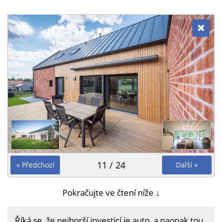
11 / 24
« Předchozí
Další »
Pokračujte ve čtení níže ↓
Říká se, že nejhorší investicí je auto, a naopak tou