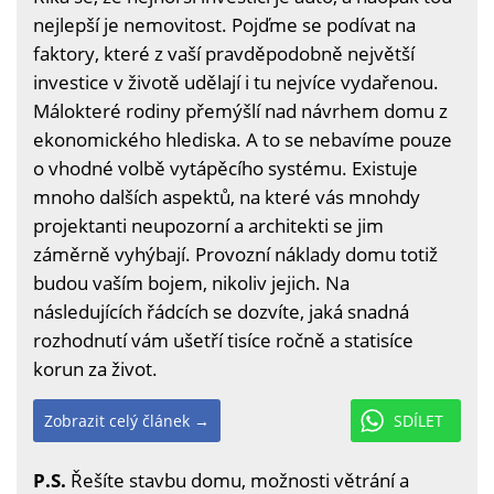
nejlepší je nemovitost. Pojďme se podívat na
faktory, které z vaší pravděpodobně největší
investice v životě udělají i tu nejvíce vydařenou.
Málokteré rodiny přemýšlí nad návrhem domu z
ekonomického hlediska. A to se nebavíme pouze
o vhodné volbě vytápěcího systému. Existuje
mnoho dalších aspektů, na které vás mnohdy
projektanti neupozorní a architekti se jim
záměrně vyhýbají. Provozní náklady domu totiž
budou vaším bojem, nikoliv jejich. Na
následujících řádcích se dozvíte, jaká snadná
rozhodnutí vám ušetří tisíce ročně a statisíce
korun za život.
Zobrazit celý článek →
SDÍLET
P.S.
Řešíte stavbu domu, možnosti větrání a