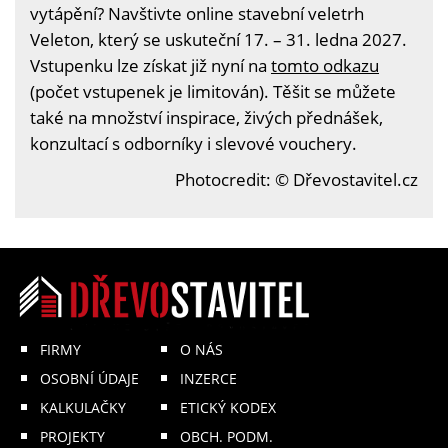
vytápění? Navštivte online stavební veletrh
Veleton, který se uskuteční 17. – 31. ledna 2027.
Vstupenku lze získat již nyní na
tomto odkazu
(počet vstupenek je limitován). Těšit se můžete
také na množství inspirace, živých přednášek,
konzultací s odborníky i slevové vouchery.
Photocredit: © Dřevostavitel.cz
FIRMY
O NÁS
OSOBNÍ ÚDAJE
INZERCE
KALKULAČKY
ETICKÝ KODEX
PROJEKTY
OBCH. PODM.