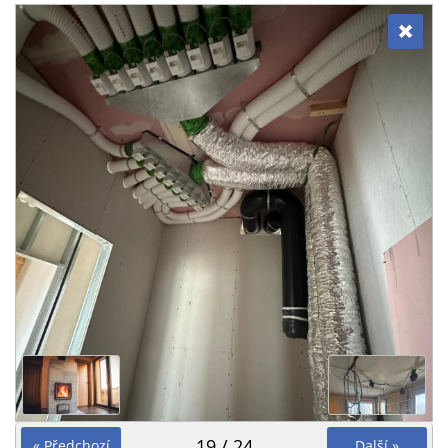
19 / 24
« Předchozí
Další »