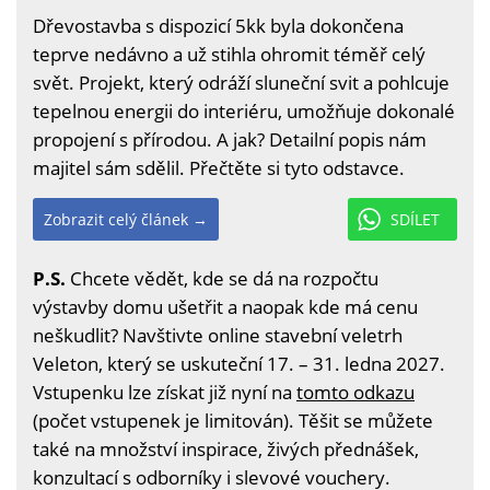
Dřevostavba s dispozicí
5kk byla dokončena
teprve nedávno a už stihla ohromit téměř celý
svět. Projekt, který odráží sluneční svit a pohlcuje
tepelnou energii do interiéru, umožňuje dokonalé
propojení s přírodou. A jak? Detailní popis nám
majitel sám sdělil. Přečtěte si tyto odstavce.
Zobrazit celý článek →
SDÍLET
P.S.
Chcete vědět, kde se dá na rozpočtu
výstavby domu ušetřit a naopak kde má cenu
neškudlit? Navštivte online stavební veletrh
Veleton, který se uskuteční 17. – 31. ledna 2027.
Vstupenku lze získat již nyní na
tomto odkazu
(počet vstupenek je limitován). Těšit se můžete
také na množství inspirace, živých přednášek,
konzultací s odborníky i slevové vouchery.