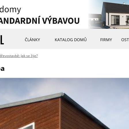
ČLÁNKY
KATALOG DOMŮ
FIRMY
OST
 dřevostavbě: Jak se žije?
ba