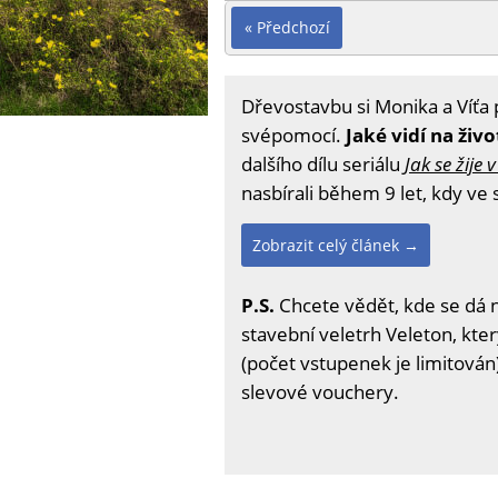
« Předchozí
Dřevostavbu si Monika a Víťa p
svépomocí.
Jaké vidí na ži
dalšího dílu seriálu
Jak se žije
nasbírali během 9 let, kdy ve
Zobrazit celý článek →
P.S.
Chcete vědět, kde se dá 
stavební veletrh Veleton, kter
(počet vstupenek je limitován)
slevové vouchery.