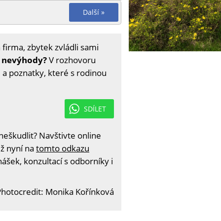
Další »
 firma, zbytek zvládli sami
é nevýhody?
V rozhovoru
 a poznatky, které s rodinou
SDÍLET
eškudlit? Navštivte online
iž nyní na
tomto odkazu
ášek, konzultací s odborníky i
Photocredit: Monika Kořínková