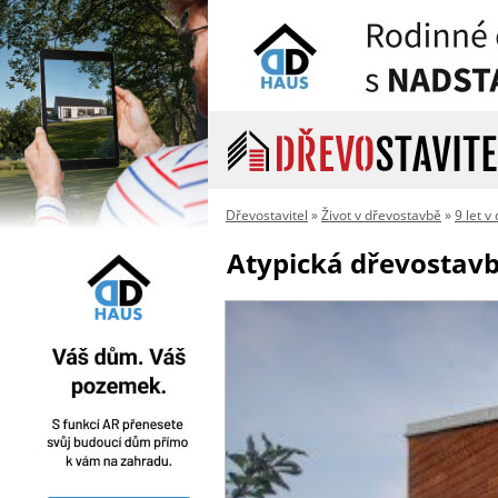
Dřevostavitel
»
Život v dřevostavbě
»
9 let v
Atypická dřevostav