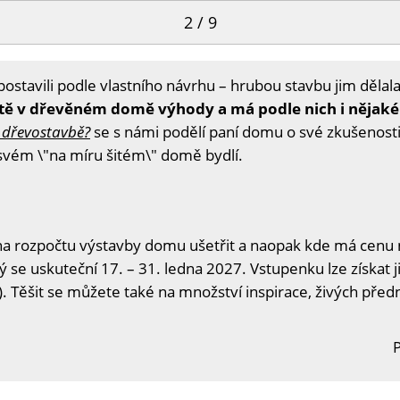
2 / 9
ostavili podle vlastního návrhu – hrubou stavbu jim dělala
votě v dřevěném domě výhody a má podle nich i nějak
 v dřevostavbě?
se s námi podělí paní domu o své zkušenosti
 svém \"na míru šitém\" domě bydlí.
na rozpočtu výstavby domu ušetřit a naopak kde má cenu n
ý se uskuteční 17. – 31. ledna 2027. Vstupenku lze získat j
. Těšit se můžete také na množství inspirace, živých předn