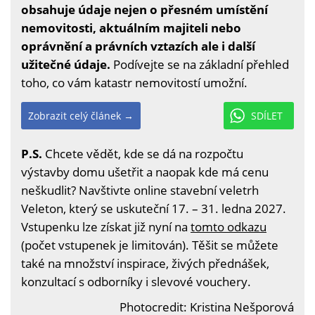
obsahuje údaje nejen o přesném umístění
nemovitosti, aktuálním majiteli nebo
oprávnění a právních vztazích ale i další
užitečné údaje.
Podívejte se na základní přehled
toho, co vám katastr nemovitostí umožní.
Zobrazit celý článek →
SDÍLET
P.S.
Chcete vědět, kde se dá na rozpočtu
výstavby domu ušetřit a naopak kde má cenu
neškudlit? Navštivte online stavební veletrh
Veleton, který se uskuteční 17. – 31. ledna 2027.
Vstupenku lze získat již nyní na
tomto odkazu
(počet vstupenek je limitován). Těšit se můžete
také na množství inspirace, živých přednášek,
konzultací s odborníky i slevové vouchery.
Photocredit: Kristina Nešporová