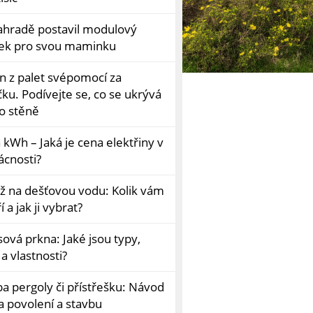
ahradě postavil modulový
k pro svou maminku
n z palet svépomocí za
ku. Podívejte se, co se ukrývá
ho stěně
kWh – Jaká je cena elektřiny v
cnosti?
ž na dešťovou vodu: Kolik vám
í a jak ji vybrat?
ová prkna: Jaké jsou typy,
a vlastnosti?
ba pergoly či přístřešku: Návod
a povolení a stavbu