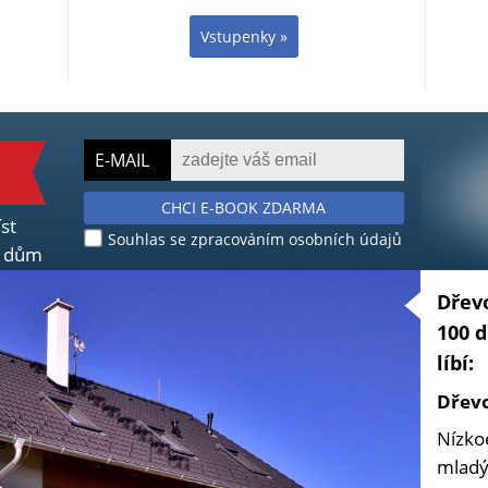
Vstupenky »
E-MAIL
CHCI E-BOOK ZDARMA
íst
Souhlas se zpracováním osobních údajů
ní dům
Dřevo
100 d
líbí:
Dřevo
Nízko
mladý 