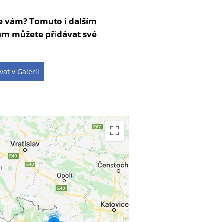
se vám? Tomuto i dalším
m můžete přidávat své
:
vat v Galerii