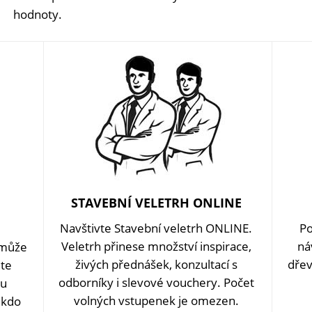
hodnoty.
STAVEBNÍ VELETRH ONLINE
Navštivte Stavební veletrh ONLINE.
Po
Veletrh přinese množství inspirace,
ná
omůže
živých přednášek, konzultací s
dřev
ěte
odborníky i slevové vouchery. Počet
ou
volných vstupenek je omezen.
 kdo