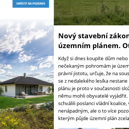
Nový stavební zákon
územním plánem. Ote
Když si dnes koupíte dům nebo
nečekaným pohromám je územní
právní jistotu, určuje, že na so
se z nedalekého lesíka nestan
plánu je proto v současnosti slo
němu mohli obyvatelé vyjádřit.
schválili poslanci vládní koalice
nenápadným, ale o to více po
kterým půjde územní plán zcela 