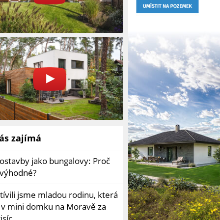
ás zajímá
ostavby jako bungalovy: Proč
o výhodné?
ívili jsme mladou rodinu, která
í v mini domku na Moravě za
isíc