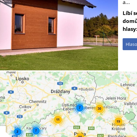
a...
Líbí 
domů
hlasy
Hlaso