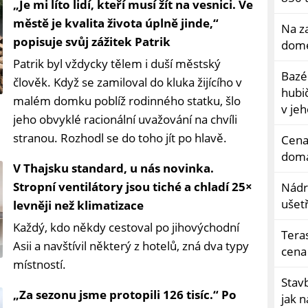
„Je mi líto lidí, kteří musí žít na vesnici. Ve
městě je kvalita života úplně jinde,“
Na z
popisuje svůj zážitek Patrik
dome
Patrik byl vždycky tělem i duší městský
Bazé
člověk. Když se zamiloval do kluka žijícího v
hubič
malém domku poblíž rodinného statku, šlo
v je
jeho obvyklé racionální uvažování na chvíli
stranou. Rozhodl se do toho jít po hlavě.
Cena 
domá
V Thajsku standard, u nás novinka.
Stropní ventilátory jsou tiché a chladí 25×
Nádr
ušetř
levněji než klimatizace
Každý, kdo někdy cestoval po jihovýchodní
Teras
Asii a navštívil některý z hotelů, zná dva typy
cena 
místností.
Stav
„Za sezonu jsme protopili 126 tisíc.“ Po
jak n