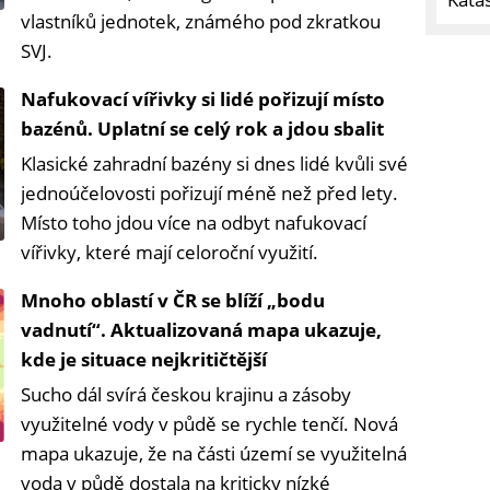
vlastníků jednotek, známého pod zkratkou
SVJ.
Nafukovací vířivky si lidé pořizují místo
bazénů. Uplatní se celý rok a jdou sbalit
Klasické zahradní bazény si dnes lidé kvůli své
jednoúčelovosti pořizují méně než před lety.
Místo toho jdou více na odbyt nafukovací
vířivky, které mají celoroční využití.
Mnoho oblastí v ČR se blíží „bodu
vadnutí“. Aktualizovaná mapa ukazuje,
kde je situace nejkritičtější
Sucho dál svírá českou krajinu a zásoby
využitelné vody v půdě se rychle tenčí. Nová
mapa ukazuje, že na části území se využitelná
voda v půdě dostala na kriticky nízké