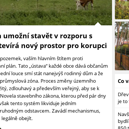
 umožní stavět v rozporu s
vírá nový prostor pro korupci
 pozemek, vaším hlavním štítem proti
 plán. Tato „ústava“ každé obce dává občanům
usední louce smí stát nanejvýš rodinný dům a že
e průmyslová zóna. Proces změny územního
Co v
žitý, zdlouhavý a především veřejný, aby se k
Dřev
 Novela stavebního zákona, kterou před pár dny
je t
, však tento systém likviduje jedním
zoruhodným odstavcem. Zavádí mechanismus,
Navšt
legálně obejít.
bydl
850 t