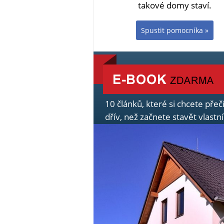
takové domy staví.
Spustit pomocníka »
10 článků, které si chcete přeč
dřív, než začnete stavět vlast