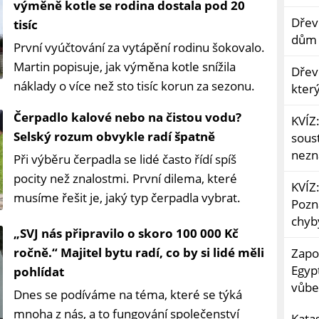
výměně kotle se rodina dostala pod 20
Dřev
tisíc
dům 
První vyúčtování za vytápění rodinu šokovalo.
Martin popisuje, jak výměna kotle snížila
Dřev
náklady o více než sto tisíc korun za sezonu.
kter
Čerpadlo kalové nebo na čistou vodu?
KVÍZ:
Selský rozum obvykle radí špatně
sous
nezna
Při výběru čerpadla se lidé často řídí spíš
pocity než znalostmi. První dilema, které
KVÍZ
musíme řešit je, jaký typ čerpadla vybrat.
Pozná
chyb
„SVJ nás připravilo o skoro 100 000 Kč
ročně.“ Majitel bytu radí, co by si lidé měli
Zapo
Egyp
pohlídat
vůbe
Dnes se podíváme na téma, které se týká
mnoha z nás, a to fungování společenství
Kata