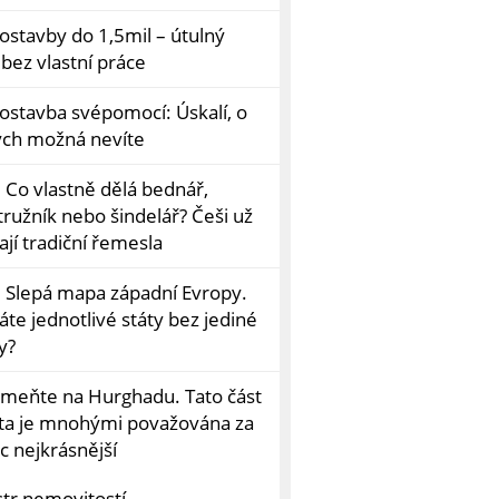
ostavby do 1,5mil – útulný
bez vlastní práce
ostavba svépomocí: Úskalí, o
ých možná nevíte
 Co vlastně dělá bednář,
tružník nebo šindelář? Češi už
jí tradiční řemesla
: Slepá mapa západní Evropy.
te jednotlivé státy bez jediné
y?
meňte na Hurghadu. Tato část
ta je mnohými považována za
c nejkrásnější
str nemovitostí