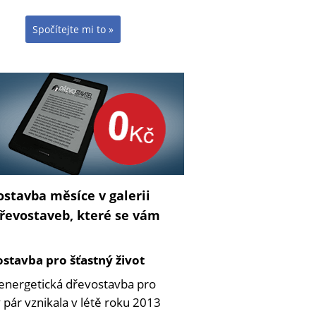
Spočítejte mi to »
stavba měsíce v galerii
řevostaveb, které se vám
stavba pro šťastný život
energetická dřevostavba pro
pár vznikala v létě roku 2013