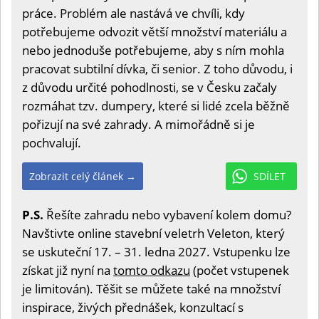
práce. Problém ale nastává ve chvíli, kdy
potřebujeme odvozit větší množství materiálu a
nebo jednoduše potřebujeme, aby s ním mohla
pracovat subtilní dívka, či senior. Z toho důvodu, i
z důvodu určité pohodlnosti, se v Česku začaly
rozmáhat tzv. dumpery, které si lidé zcela běžně
pořizují na své zahrady. A mimořádně si je
pochvalují.
Zobrazit celý článek →
SDÍLET
P.S.
Řešíte zahradu nebo vybavení kolem domu?
Navštivte online stavební veletrh Veleton, který
se uskuteční 17. – 31. ledna 2027. Vstupenku lze
získat již nyní na
tomto odkazu
(počet vstupenek
je limitován). Těšit se můžete také na množství
inspirace, živých přednášek, konzultací s