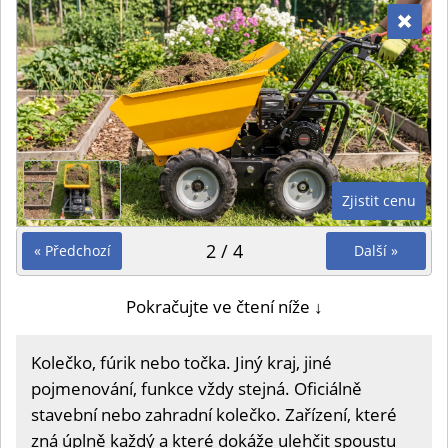
Zjistit cenu
2 / 4
« Předchozí
Další »
Pokračujte ve čtení níže ↓
Kolečko, fúrik nebo točka. Jiný kraj, jiné
pojmenování, funkce vždy stejná. Oficiálně
stavební nebo zahradní kolečko. Zařízení, které
zná úplně každý a které dokáže ulehčit spoustu