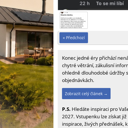
« Předchozí
Konec jedné éry přichází nená
chytré větrání, zákulisní info
ohledně dlouhodobé údržby svý
objednávkách.
Zobrazit celý článek →
P.S.
Hledáte inspiraci pro Vaše
2027. Vstupenku lze získat již
inspirace, živých přednášek, 