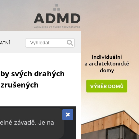
ATNÍ
žby svých drahých
o zrušených