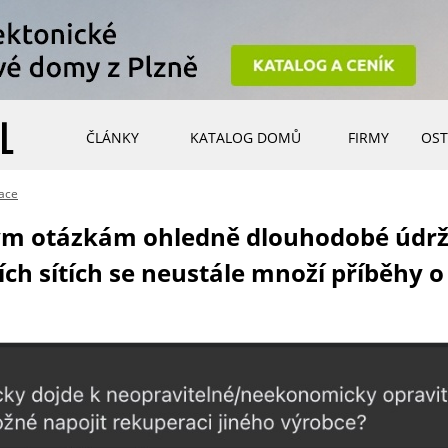
ČLÁNKY
KATALOG DOMŮ
FIRMY
OST
ace
ivým otázkám ohledně dlouhodobé údr
ních sítích se neustále množí příběhy 