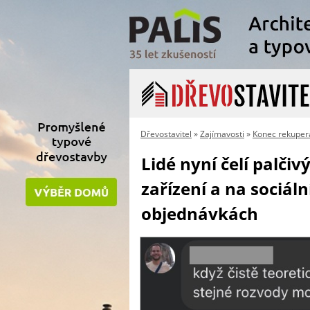
Dřevostavitel
»
Zajímavosti
»
Konec rekuper
Lidé nyní čelí palč
zařízení a na sociál
objednávkách