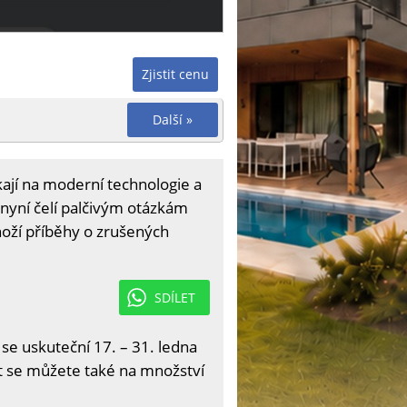
Zjistit cenu
Další »
kají na moderní technologie a
é nyní čelí palčivým otázkám
noží příběhy o zrušených
SDÍLET
 se uskuteční 17. – 31. ledna
it se můžete také na množství