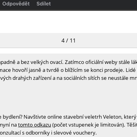
4 / 11
padně a bez velkých ovací. Zatímco oficiální weby stále lá
rmace hovoří jasně a tvrdě o blížícím se konci prodeje. Lid
ch drahých zařízení a na sociálních sítích se neustále m
 bydlení? Navštivte online stavební veletrh Veleton, který
 nyní na
tomto odkazu
(počet vstupenek je limitován). Těš
konzultací s odborníky i slevové vouchery.