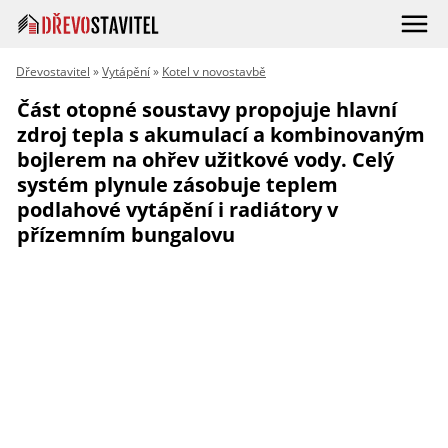
Dřevostavitel
»
Vytápění
»
Kotel v novostavbě
Část otopné soustavy propojuje hlavní
zdroj tepla s akumulací a kombinovaným
bojlerem na ohřev užitkové vody. Celý
systém plynule zásobuje teplem
podlahové vytápění i radiátory v
přízemním bungalovu