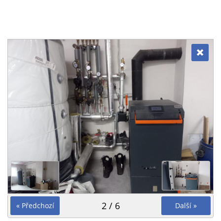
2 / 6
« Předchozí
Další »