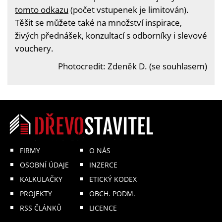
tomto odkazu
(počet vstupenek je limitován).
Těšit se můžete také na množství inspirace,
živých přednášek, konzultací s odborníky i slevové
vouchery.
Photocredit: Zdeněk D. (se souhlasem)
FIRMY
O NÁS
OSOBNÍ ÚDAJE
INZERCE
KALKULAČKY
ETICKÝ KODEX
PROJEKTY
OBCH. PODM.
RSS ČLÁNKŮ
LICENCE