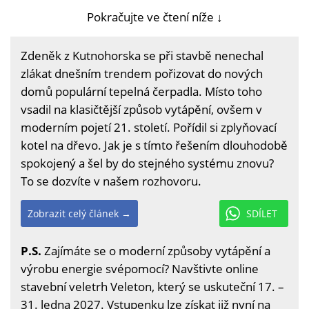
Pokračujte ve čtení níže ↓
Zdeněk z Kutnohorska se při stavbě nenechal
zlákat dnešním trendem pořizovat do nových
domů populární tepelná čerpadla. Místo toho
vsadil na klasičtější způsob vytápění, ovšem v
moderním pojetí 21. století. Pořídil si zplyňovací
kotel na dřevo. Jak je s tímto řešením dlouhodobě
spokojený a šel by do stejného systému znovu?
To se dozvíte v našem rozhovoru.
Zobrazit celý článek →
SDÍLET
P.S.
Zajímáte se o moderní způsoby vytápění a
výrobu energie svépomocí? Navštivte online
stavební veletrh Veleton, který se uskuteční 17. –
31. ledna 2027. Vstupenku lze získat již nyní na