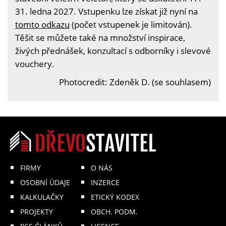
31. ledna 2027. Vstupenku lze získat již nyní na
tomto odkazu
(počet vstupenek je limitován).
Těšit se můžete také na množství inspirace,
živých přednášek, konzultací s odborníky i slevové
vouchery.
Photocredit: Zdeněk D. (se souhlasem)
FIRMY
O NÁS
OSOBNÍ ÚDAJE
INZERCE
KALKULAČKY
ETICKÝ KODEX
PROJEKTY
OBCH. PODM.