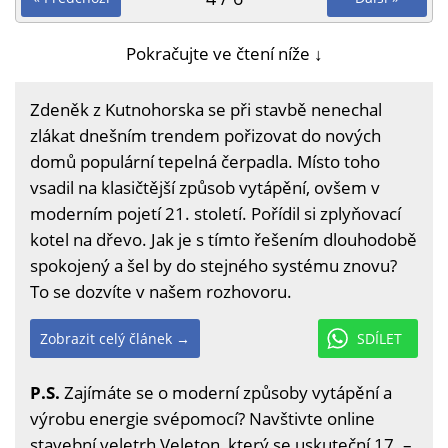
Pokračujte ve čtení níže ↓
Zdeněk z Kutnohorska se při stavbě nenechal
zlákat dnešním trendem pořizovat do nových
domů populární tepelná čerpadla. Místo toho
vsadil na klasičtější způsob vytápění, ovšem v
moderním pojetí 21. století. Pořídil si zplyňovací
kotel na dřevo. Jak je s tímto řešením dlouhodobě
spokojený a šel by do stejného systému znovu?
To se dozvíte v našem rozhovoru.
Zobrazit celý článek →
SDÍLET
P.S.
Zajímáte se o moderní způsoby vytápění a
výrobu energie svépomocí? Navštivte online
stavební veletrh Veleton, který se uskuteční 17. –