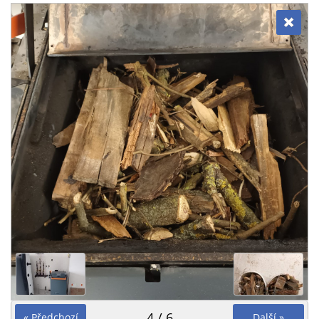
4 / 6
« Předchozí
Další »