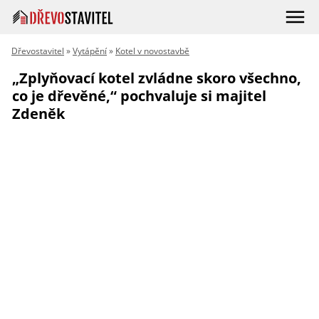
Dřevostavitel
»
Vytápění
»
Kotel v novostavbě
„Zplyňovací kotel zvládne skoro všechno,
co je dřevěné,“ pochvaluje si majitel
Zdeněk