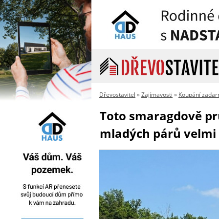
Dřevostavitel
»
Zajímavosti
»
Koupání zada
Toto smaragdově prů
mladých párů velmi