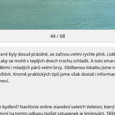
44 / 68
eré byly dosud prázdné, se začnou velmi rychle plnit. Lid
 aby se mohli v teplých dnech trochu zchladit. A toto sma
mi i mladých párů velmi brzy. Oblíbenou lokalitu jsme navš
navštívit. Kromě praktických tipů jsme však dostali i info
neví.
 bydlení? Navštivte online stavební veletrh Veleton, který
 nyní na
tomto odkazu
(počet vstupenek je limitován). Těš