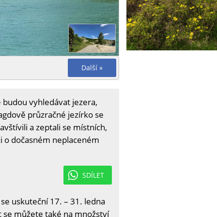
Další »
é budou vyhledávat jezera,
ragdově průzračné jezírko se
tívili a zeptali se místních,
rmaci o dočasném neplaceném
SDÍLET
 se uskuteční 17. – 31. ledna
it se můžete také na množství