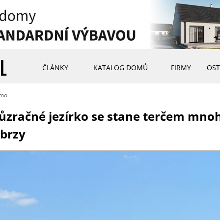
ČLÁNKY
KATALOG DOMŮ
FIRMY
OST
rmo
zračné jezírko se stane terčem mnoha
 brzy