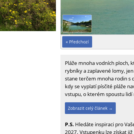
« Předchozí
Pláže mnoha vodních ploch, kt
rybníky a zaplavené lomy, jen
stane terčem mnoha rodin s dět
kdy se vyplatí písčité pláže 
vstupu, o kterém spoustu lidí 
Zobrazit celý článek →
P.S.
Hledáte inspiraci pro Vaše
2027. Vstupenku lze získat již