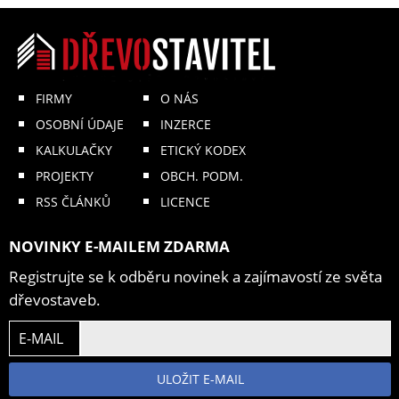
FIRMY
O NÁS
OSOBNÍ ÚDAJE
INZERCE
KALKULAČKY
ETICKÝ KODEX
PROJEKTY
OBCH. PODM.
RSS ČLÁNKŮ
LICENCE
NOVINKY E-MAILEM ZDARMA
Registrujte se k odběru novinek a zajímavostí ze světa
dřevostaveb.
E-MAIL
ULOŽIT E-MAIL