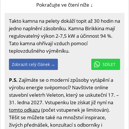
Pokračujte ve čtení níže ↓
Takto kamna na pelety dokáží topit až 30 hodin na
jedno naplnění zásobníku. Kamna Birikkina mají
regulovatelný výkon 2-7,5 kW a účinnost 94 %.
Tato kamna ohřívají vzduch pomocí
teplovzdušného výměníku.
Zobrazit celý článek →
SDÍLET
P.S.
Zajímáte se o moderní způsoby vytápění a
výrobu energie svépomocí? Navštivte online
stavební veletrh Veleton, který se uskuteční 17. –
31. ledna 2027. Vstupenku lze získat již nyní na
tomto odkazu
(počet vstupenek je limitován).
Těšit se můžete také na množství inspirace,
živých přednášek, konzultací s odborníky i