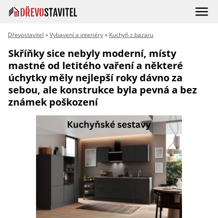
Dřevostavitel
»
Vybavení a interiéry
»
Kuchyň z bazaru
Skříňky sice nebyly moderní, místy
mastné od letitého vaření a některé
úchytky měly nejlepší roky dávno za
sebou, ale konstrukce byla pevná a bez
známek poškození