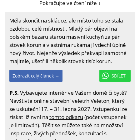
Pokračujte ve čtení níže ↓
Měla skončit na skládce, ale místo toho se stala
ozdobou celé místnosti. Mladý pár objevil na
polském bazaru starou masivní kuchyň za pár
stovek korun a vlastníma rukama jí vdechl úplně
nový život. Nejenže výsledek překvapil samotné
majitele, ušetřili několik stovek tisíc korun.
Zobrazit celý článek →
SDÍLET
P.S.
Vybavujete interiér ve Vašem domě či bytě?
Navštivte online stavební veletrh Veleton, který
se uskuteční 17. – 31. ledna 2027. Vstupenku lze
získat již nyní na
tomto odkazu
(počet vstupenek
je limitován). Těšit se můžete také na množství
inspirace, živých přednášek, konzultací s