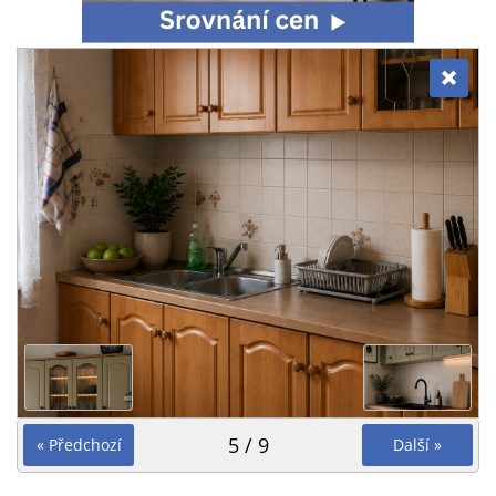
5 / 9
« Předchozí
Další »