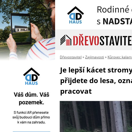
Dřevostavitel
»
Zajímavosti
»
Kůrovec kalam
Je lepší kácet stro
přijdete do lesa, oz
pracovat