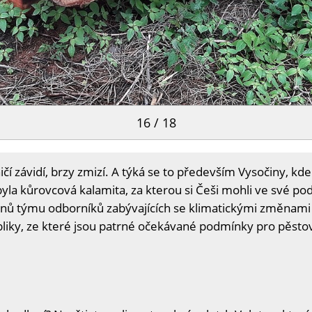
16 / 18
čí závidí, brzy zmizí. A týká se to především Vysočiny, kde 
la kůrovcová kalamita, za kterou si Češi mohli ve své pod
lenů týmu odborníků zabývajících se klimatickými změnami
bliky, ze které jsou patrné očekávané podmínky pro pěstov