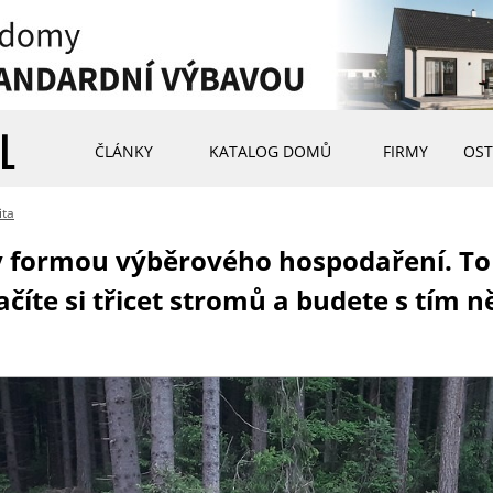
ČLÁNKY
KATALOG DOMŮ
FIRMY
OST
ita
my formou výběrového hospodaření. T
načíte si třicet stromů a budete s tí