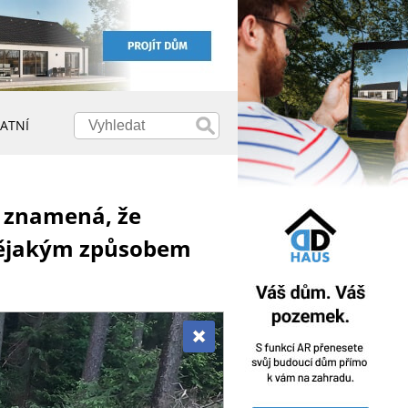
ATNÍ
o znamená, že
m nějakým způsobem