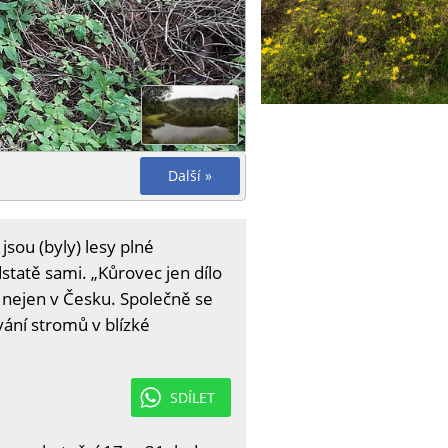
Další »
jsou (byly) lesy plné
statě sami. „Kůrovec jen dílo
 nejen v Česku. Společně se
ání stromů v blízké
SDÍLET