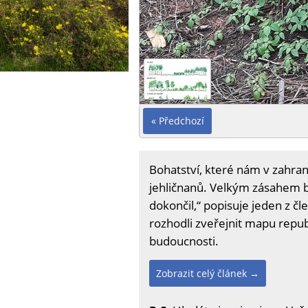
« Předchozí
Bohatství, které nám v zahrani
jehličnanů. Velkým zásahem by
dokončil,“ popisuje jeden z č
rozhodli zveřejnit mapu repu
budoucnosti.
Zobrazit celý článek →