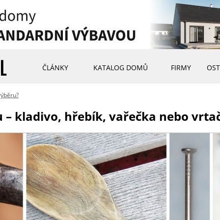
ČLÁNKY
KATALOG DOMŮ
FIRMY
OST
výběru?
 – kladivo, hřebík, vařečka nebo vrta