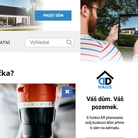
ATNÍ
čka?