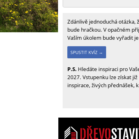
Zdánlivě jednoduchá otázka, 
bude hračkou. V opačném pří
Vaším úkolem bude vyřadit jed
SPUSTIT KVÍZ →
P.S.
Hledáte inspiraci pro Vaše
2027. Vstupenku lze získat již
inspirace, živých přednášek, 