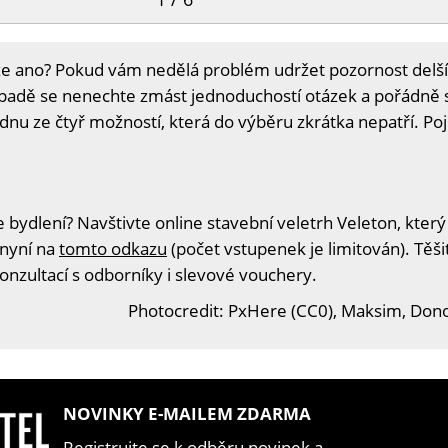
že ano? Pokud vám nedělá problém udržet pozornost delší 
padě se nenechte zmást jednoduchostí otázek a pořádně
nu ze čtyř možností, která do výběru zkrátka nepatří. Po
 bydlení? Navštivte online stavební veletrh Veleton, který
 nyní na
tomto odkazu
(počet vstupenek je limitován). Těš
konzultací s odborníky i slevové vouchery.
Photocredit: PxHere (CC0), Maksim, Don
NOVINKY E-MAILEM ZDARMA
Registrujte se k odběru novinek a