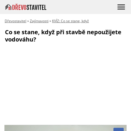
Dřevostavitel
»
Zajímavosti
»
KVÍZ: Co se stane, když
Co se stane, když při stavbě nepoužijete
vodováhu?