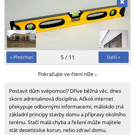
5 / 11
« Předchozí
Další »
Pokračujte ve čtení níže ↓
Postavit dům svépomocí? Dříve běžná věc, dnes
skoro adrenalinová disciplína. Ačkoli internet
překypuje odbornými informacemi, málokdo zná
základní principy stavby domu a přípravy okolního
terénu. Stačí malá chyba a řešení může majitele
stát desetitisíce korun, nebo zdraví domu.