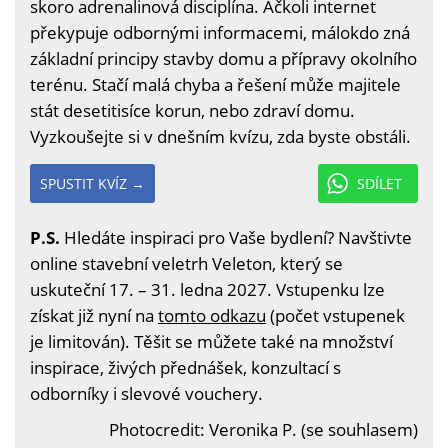
skoro adrenalinová disciplína. Ačkoli internet
překypuje odbornými informacemi, málokdo zná
základní principy stavby domu a přípravy okolního
terénu. Stačí malá chyba a řešení může majitele
stát desetitisíce korun, nebo zdraví domu.
Vyzkoušejte si v dnešním kvízu, zda byste obstáli.
SPUSTIT KVÍZ →
SDÍLET
P.S.
Hledáte inspiraci pro Vaše bydlení? Navštivte
online stavební veletrh Veleton, který se
uskuteční 17. – 31. ledna 2027. Vstupenku lze
získat již nyní na
tomto odkazu
(počet vstupenek
je limitován). Těšit se můžete také na množství
inspirace, živých přednášek, konzultací s
odborníky i slevové vouchery.
Photocredit: Veronika P. (se souhlasem)