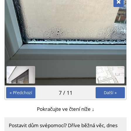
7 / 11
« Předchozí
Další »
Pokračujte ve čtení níže ↓
Postavit dům svépomocí? Dříve běžná věc, dnes