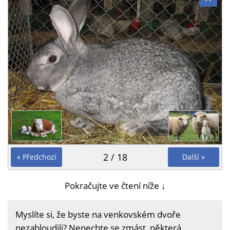
2 / 18
« Předchozí
Další »
Pokračujte ve čtení níže ↓
Myslíte si, že byste na venkovském dvoře
nezabloudili? Nenechte se zmást, některá