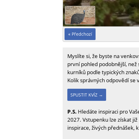
« Předchozí
Myslíte si, že byste na venko
první pohled podobnější, než s
kurníků podle typických znaků.
Kolik správných odpovědí se 
SPUSTIT KVÍZ →
P.S.
Hledáte inspiraci pro Vaše
2027. Vstupenku lze získat již
inspirace, živých přednášek, 