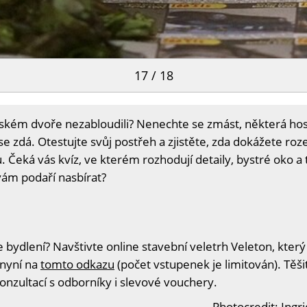
17 / 18
vském dvoře nezabloudili? Nenechte se zmást, některá hosp
e zdá. Otestujte svůj postřeh a zjistěte, zda dokážete rozez
 Čeká vás kvíz, ve kterém rozhodují detaily, bystré oko a t
vám podaří nasbírat?
 bydlení? Navštivte online stavební veletrh Veleton, který
 nyní na
tomto odkazu
(počet vstupenek je limitován). Těš
konzultací s odborníky i slevové vouchery.
Photocredit: Ingr