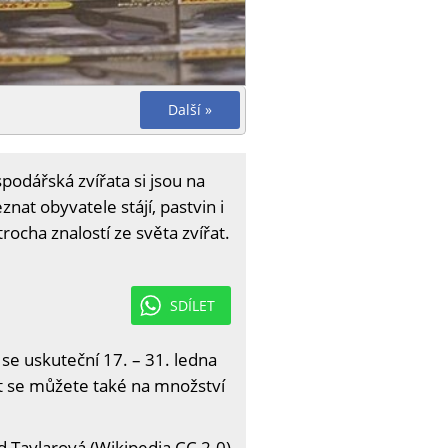
Další »
odářská zvířata si jsou na
nat obyvatele stájí, pastvin i
rocha znalostí ze světa zvířat.
SDÍLET
 se uskuteční 17. – 31. ledna
it se můžete také na množství
id Taylarová (Wikipedia CC 2.0)