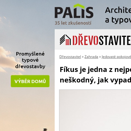
Dřevostavitel
»
Zahrada
»
Jedovaté pokojové
Fíkus je jedna z nej
neškodný, jak vypa