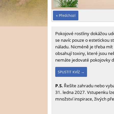
« Předchozí
Pokojové rostliny dokážou ud
se navíc pouze o estetickou st
náladu. Nicméně je třeba mít 
obsahují toxiny, které jsou ne
nemáte jedovaté pokojovky 
SPUSTIT KVÍZ →
P.S.
Řešíte zahradu nebo vybav
31. ledna 2027. Vstupenku lze 
množství inspirace, živých př