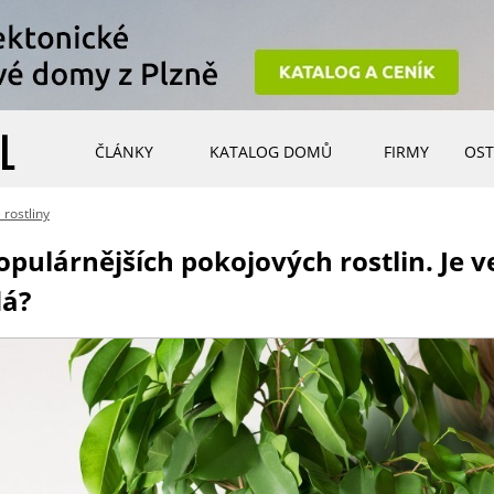
ČLÁNKY
KATALOG DOMŮ
FIRMY
OST
 rostliny
populárnějších pokojových rostlin. Je v
dá?