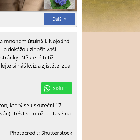
Další »
oma mnohem útulněji. Nejedná
u a dokážou zlepšit vaši
stránky. Některé totiž
jte si náš kvíz a zjistěte, zda
SDÍLET
n, který se uskuteční 17. –
ván). Těšit se můžete také na
Photocredit: Shutterstock