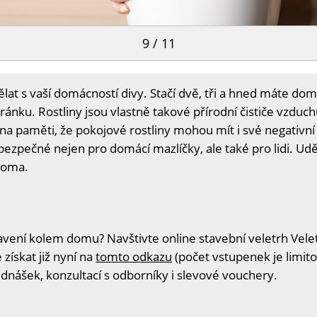
9 / 11
ělat s vaší domácností divy. Stačí dvě, tři a hned máte d
ránku. Rostliny jsou vlastně takové přírodní čističe vzduch
na paměti, že pokojové rostliny mohou mít i své negativní 
bezpečné nejen pro domácí mazlíčky, ale také pro lidi. Uděle
doma.
ení kolem domu? Navštivte online stavební veletrh Veleto
získat již nyní na
tomto odkazu
(počet vstupenek je limito
ednášek, konzultací s odborníky i slevové vouchery.