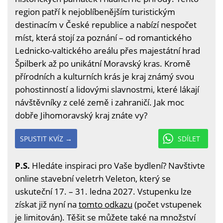
region patří k nejoblíbenějším turistickým
destinacím v České republice a nabízí nespočet
míst, která stojí za poznání – od romantického
Lednicko-valtického areálu přes majestátní hrad
Špilberk až po unikátní Moravský kras. Kromě
přírodních a kulturních krás je kraj známý svou
pohostinností a lidovými slavnostmi, které lákají
návštěvníky z celé země i zahraničí. Jak moc
dobře Jihomoravský kraj znáte vy?
SPUSTIT KVÍZ →
SDÍLET
P.S.
Hledáte inspiraci pro Vaše bydlení? Navštivte
online stavební veletrh Veleton, který se
uskuteční 17. – 31. ledna 2027. Vstupenku lze
získat již nyní na
tomto odkazu
(počet vstupenek
je limitován). Těšit se můžete také na množství