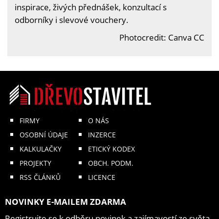
inspirace, živých přednášek, konzultací s
odborníky i slevové vouchery.
Photocredit: Canva CC
FIRMY
O NÁS
OSOBNÍ ÚDAJE
INZERCE
KALKULAČKY
ETICKÝ KODEX
PROJEKTY
OBCH. PODM.
RSS ČLÁNKŮ
LICENCE
NOVINKY E-MAILEM ZDARMA
Registrujte se k odběru novinek a zajímavostí ze světa