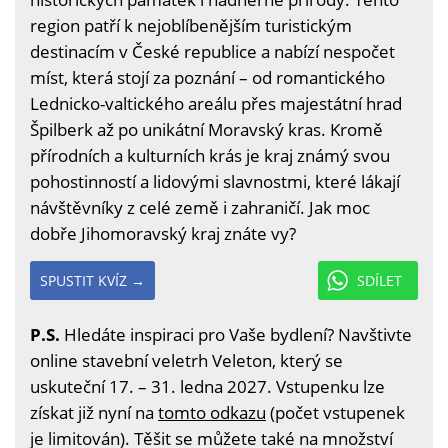
region patří k nejoblíbenějším turistickým
destinacím v České republice a nabízí nespočet
míst, která stojí za poznání – od romantického
Lednicko-valtického areálu přes majestátní hrad
Špilberk až po unikátní Moravský kras. Kromě
přírodních a kulturních krás je kraj známý svou
pohostinností a lidovými slavnostmi, které lákají
návštěvníky z celé země i zahraničí. Jak moc
dobře Jihomoravský kraj znáte vy?
SPUSTIT KVÍZ →
SDÍLET
P.S.
Hledáte inspiraci pro Vaše bydlení? Navštivte
online stavební veletrh Veleton, který se
uskuteční 17. – 31. ledna 2027. Vstupenku lze
získat již nyní na
tomto odkazu
(počet vstupenek
je limitován). Těšit se můžete také na množství