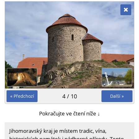
4 / 10
« Předchozí
Další »
Pokračujte ve čtení níže ↓
Jihomoravský kraj je místem tradic, vína,
historických památek i nádherné přírody. Tento