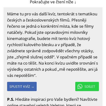
Pokračujte ve čtení níže ↓
Máme tu pro vás další kvíz, tentokrát s tematikou
českých a československých filmů. Přesněji
řečeno se jedná o konkrétní místa, kde se filmy
natáčely. Pokud jste opravdovými milovníky
kinematografie, budete mít tento kvíz hotový
rychlostí kulového blesku a v případě, že
zvládnete správně zodpovědět všechny otázky,
jste „zřejmě slušnej oddíl“. V opačném případě se
máte na co těšit. Na konci kvízu uvidíte srovnání s
výsledky ostatních a pokud „mě nepotěšíte, ani já
vás nepotěším“.
SPUSTIT KVÍZ →
SDÍLET
P.S.
Hledáte inspiraci pro Vaše bydlení? Navštivte
online stavební veletrh Veleton, který se