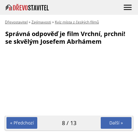
Dřevostavitel
»
Zajímavosti
»
Kvíz místa z českých filmů
Správná odpověď je film Vrchní, prchni!
se skvělým Josefem Abrhámem
8 / 13
« Předchozí
Další »