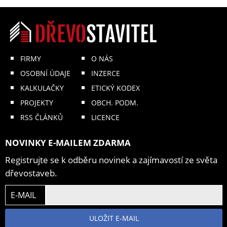
FIRMY
O NÁS
OSOBNÍ ÚDAJE
INZERCE
KALKULAČKY
ETICKÝ KODEX
PROJEKTY
OBCH. PODM.
RSS ČLÁNKŮ
LICENCE
NOVINKY E-MAILEM ZDARMA
Registrujte se k odběru novinek a zajímavostí ze světa
dřevostaveb.
E-MAIL
ULOŽIT E-MAIL