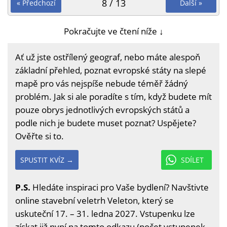
8 / 13
« Předchozí
Další »
Pokračujte ve čtení níže ↓
Ať už jste ostřílený geograf, nebo máte alespoň
základní přehled, poznat evropské státy na slepé
mapě pro vás nejspíše nebude téměř žádný
problém. Jak si ale poradíte s tím, když budete mít
pouze obrys jednotlivých evropských států a
podle nich je budete muset poznat? Uspějete?
Ověřte si to.
SPUSTIT KVÍZ →
SDÍLET
P.S.
Hledáte inspiraci pro Vaše bydlení? Navštivte
online stavební veletrh Veleton, který se
uskuteční 17. – 31. ledna 2027. Vstupenku lze
získat již nyní na
tomto odkazu
(počet vstupenek