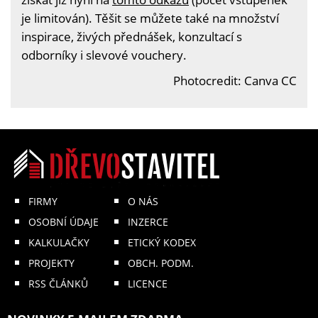
je limitován). Těšit se můžete také na množství
inspirace, živých přednášek, konzultací s
odborníky i slevové vouchery.
Photocredit: Canva CC
FIRMY
O NÁS
OSOBNÍ ÚDAJE
INZERCE
KALKULAČKY
ETICKÝ KODEX
PROJEKTY
OBCH. PODM.
RSS ČLÁNKŮ
LICENCE