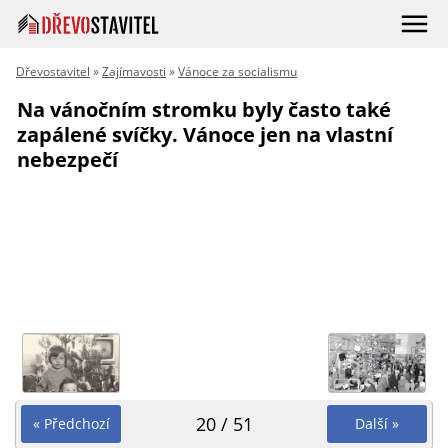
Dřevostavitel
»
Zajímavosti
»
Vánoce za socialismu
Na vánočním stromku byly často také
zapálené svíčky. Vánoce jen na vlastní
nebezpečí
20 / 51
« Předchozí
Další »