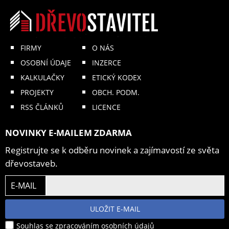
FIRMY
O NÁS
OSOBNÍ ÚDAJE
INZERCE
KALKULAČKY
ETICKÝ KODEX
PROJEKTY
OBCH. PODM.
RSS ČLÁNKŮ
LICENCE
NOVINKY E-MAILEM ZDARMA
Registrujte se k odběru novinek a zajímavostí ze světa
dřevostaveb.
E-MAIL
ULOŽIT E-MAIL
Souhlas se zpracováním osobních údajů