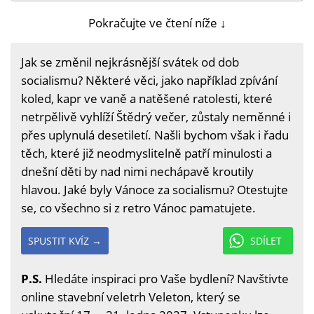
Pokračujte ve čtení níže ↓
Jak se změnil nejkrásnější svátek od dob
socialismu? Některé věci, jako například zpívání
koled, kapr ve vaně a natěšené ratolesti, které
netrpělivě vyhlíží Štědrý večer, zůstaly neměnné i
přes uplynulá desetiletí. Našli bychom však i řadu
těch, které již neodmyslitelně patří minulosti a
dnešní děti by nad nimi nechápavě kroutily
hlavou. Jaké byly Vánoce za socialismu? Otestujte
se, co všechno si z retro Vánoc pamatujete.
SPUSTIT KVÍZ →
SDÍLET
P.S.
Hledáte inspiraci pro Vaše bydlení? Navštivte
online stavební veletrh Veleton, který se