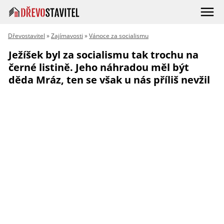
Dřevostavitel
»
Zajímavosti
»
Vánoce za socialismu
Ježíšek byl za socialismu tak trochu na
černé listině. Jeho náhradou měl být
děda Mráz, ten se však u nás příliš nevžil