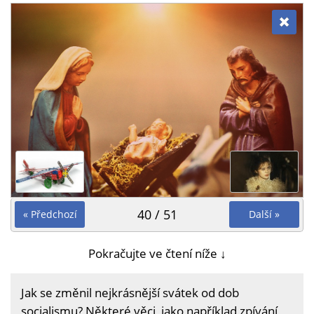
40 / 51
« Předchozí
Další »
Pokračujte ve čtení níže ↓
Jak se změnil nejkrásnější svátek od dob
socialismu? Některé věci, jako například zpívání