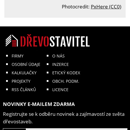
Photocredit:
PxHere (CC0)
FIRMY
O NÁS
OSOBNÍ ÚDAJE
INZERCE
KALKULAČKY
ETICKÝ KODEX
PROJEKTY
OBCH. PODM.
RSS ČLÁNKŮ
LICENCE
NOVINKY E-MAILEM ZDARMA
Registrujte se k odběru novinek a zajímavostí ze světa
dřevostaveb.