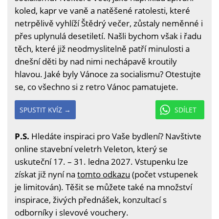
koled, kapr ve vaně a natěšené ratolesti, které
netrpělivě vyhlíží Štědrý večer, zůstaly neměnné i
přes uplynulá desetiletí. Našli bychom však i řadu
těch, které již neodmyslitelně patří minulosti a
dnešní děti by nad nimi nechápavě kroutily
hlavou. Jaké byly Vánoce za socialismu? Otestujte
se, co všechno si z retro Vánoc pamatujete.
SPUSTIT KVÍZ →
SDÍLET
P.S.
Hledáte inspiraci pro Vaše bydlení? Navštivte
online stavební veletrh Veleton, který se
uskuteční 17. – 31. ledna 2027. Vstupenku lze
získat již nyní na
tomto odkazu
(počet vstupenek
je limitován). Těšit se můžete také na množství
inspirace, živých přednášek, konzultací s
odborníky i slevové vouchery.