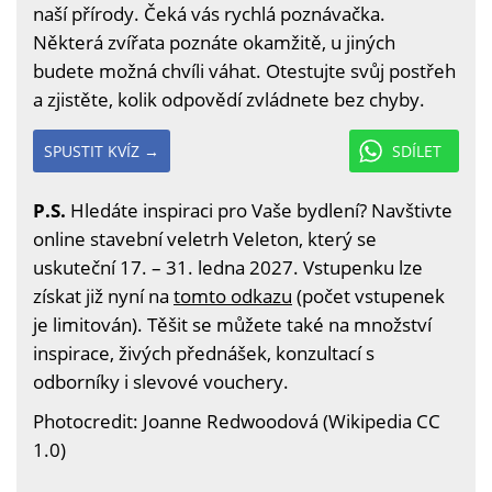
naší přírody. Čeká vás rychlá poznávačka.
Některá zvířata poznáte okamžitě, u jiných
budete možná chvíli váhat. Otestujte svůj postřeh
a zjistěte, kolik odpovědí zvládnete bez chyby.
SPUSTIT KVÍZ →
SDÍLET
P.S.
Hledáte inspiraci pro Vaše bydlení? Navštivte
online stavební veletrh Veleton, který se
uskuteční 17. – 31. ledna 2027. Vstupenku lze
získat již nyní na
tomto odkazu
(počet vstupenek
je limitován). Těšit se můžete také na množství
inspirace, živých přednášek, konzultací s
odborníky i slevové vouchery.
Photocredit: Joanne Redwoodová (Wikipedia CC
1.0)