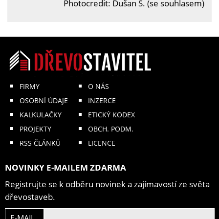
Photocredit: Dušan Š. (se souhlasem)
FIRMY
O NÁS
OSOBNÍ ÚDAJE
INZERCE
KALKULAČKY
ETICKÝ KODEX
PROJEKTY
OBCH. PODM.
RSS ČLÁNKŮ
LICENCE
NOVINKY E-MAILEM ZDARMA
Registrujte se k odběru novinek a zajímavostí ze světa
dřevostaveb.
E-MAIL