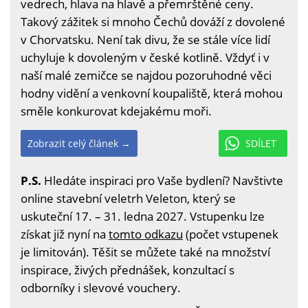
vedrech, hlava na hlavě a přemrštěné ceny.
Takový zážitek si mnoho Čechů dováží z dovolené
v Chorvatsku. Není tak divu, že se stále více lidí
uchyluje k dovoleným v české kotlině. Vždyť i v
naší malé zemičce se najdou pozoruhodné věci
hodny vidění a venkovní koupaliště, která mohou
směle konkurovat kdejakému moři.
Zobrazit celý článek →
SDÍLET
P.S.
Hledáte inspiraci pro Vaše bydlení? Navštivte
online stavební veletrh Veleton, který se
uskuteční 17. – 31. ledna 2027. Vstupenku lze
získat již nyní na
tomto odkazu
(počet vstupenek
je limitován). Těšit se můžete také na množství
inspirace, živých přednášek, konzultací s
odborníky i slevové vouchery.