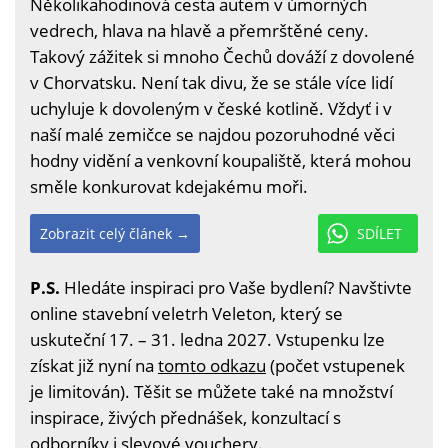
Několikahodinová cesta autem v úmorných
vedrech, hlava na hlavě a přemrštěné ceny.
Takový zážitek si mnoho Čechů dováží z dovolené
v Chorvatsku. Není tak divu, že se stále více lidí
uchyluje k dovoleným v české kotlině. Vždyť i v
naší malé zemičce se najdou pozoruhodné věci
hodny vidění a venkovní koupaliště, která mohou
směle konkurovat kdejakému moři.
Zobrazit celý článek →
SDÍLET
P.S.
Hledáte inspiraci pro Vaše bydlení? Navštivte
online stavební veletrh Veleton, který se
uskuteční 17. – 31. ledna 2027. Vstupenku lze
získat již nyní na
tomto odkazu
(počet vstupenek
je limitován). Těšit se můžete také na množství
inspirace, živých přednášek, konzultací s
odborníky i slevové vouchery.