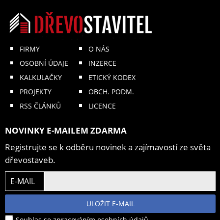
FIRMY
O NÁS
OSOBNÍ ÚDAJE
INZERCE
KALKULAČKY
ETICKÝ KODEX
PROJEKTY
OBCH. PODM.
RSS ČLÁNKŮ
LICENCE
NOVINKY E-MAILEM ZDARMA
Registrujte se k odběru novinek a zajímavostí ze světa
dřevostaveb.
E-MAIL
ULOŽIT E-MAIL
Souhlas se zpracováním osobních údajů