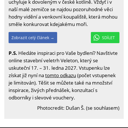
uchyluje k dovoleným v české kotlině. Vždyť i v
naší malé zemičce se najdou pozoruhodné věci
hodny vidění a venkovní koupaliště, která mohou
směle konkurovat kdejakému moři.
Zobrazit celý článek →
SDÍLET
P.S.
Hledáte inspiraci pro Vaše bydlení? Navštivte
online stavební veletrh Veleton, který se
uskuteční 17. – 31. ledna 2027. Vstupenku lze
získat již nyní na
tomto odkazu
(počet vstupenek
je limitován). Těšit se můžete také na množství
inspirace, živých přednášek, konzultací s
odborníky i slevové vouchery.
Photocredit: Dušan Š. (se souhlasem)