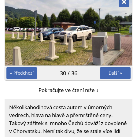
30 / 36
« Předchozí
Další »
Pokračujte ve čtení níže ↓
Několikahodinová cesta autem v úmorných
vedrech, hlava na hlavě a přemrštěné ceny.
Takový zážitek si mnoho Čechů dováží z dovolené
v Chorvatsku. Není tak divu, že se stále více lidí