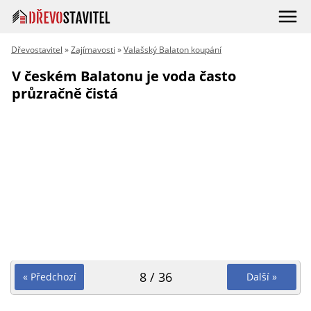
Dřevostavitel
»
Zajímavosti
»
Valašský Balaton koupání
V českém Balatonu je voda často
průzračně čistá
8 / 36
« Předchozí
Další »