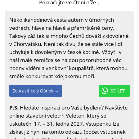
Pokračujte ve čtení níže ↓
Několikahodinová cesta autem v úmorných
vedrech, hlava na hlavě a přemrštěné ceny.
Takový zážitek si mnoho Čechů dováží z dovolené
v Chorvatsku. Není tak divu, že se stále více lidí
uchyluje k dovoleným v české kotlině. Vždyť i v
naší malé zemičce se najdou pozoruhodné věci
hodny vidění a venkovní koupaliště, která mohou
směle konkurovat kdejakému moři.
Zobrazit celý článek →
SDÍLET
P.S.
Hledáte inspiraci pro Vaše bydlení? Navštivte
online stavební veletrh Veleton, který se
uskuteční 17. – 31. ledna 2027. Vstupenku lze
získat již nyní na
tomto odkazu
(počet vstupenek