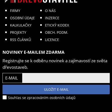
FIRMY
O NÁS
OSOBNÍ ÚDAJE
INZERCE
KALKULAČKY
ETICKÝ KODEX
PROJEKTY
OBCH. PODM.
RSS ČLÁNKŮ
LICENCE
NOVINKY E-MAILEM ZDARMA
Registrujte se k odběru novinek a zajímavostí ze světa
dřevostaveb.
E-MAIL
ULOŽIT E-MAIL
Souhlas se zpracováním osobních údajů