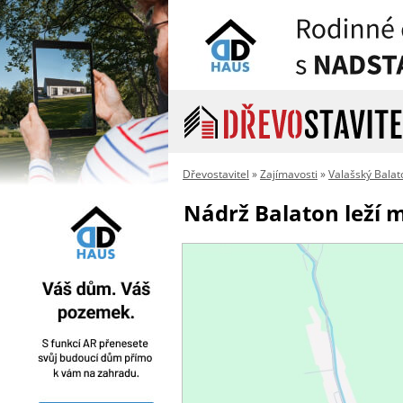
Dřevostavitel
»
Zajímavosti
»
Valašský Balat
Nádrž Balaton leží