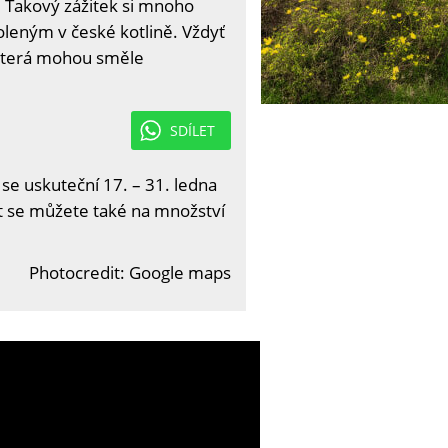
 Takový zážitek si mnoho
voleným v české kotlině. Vždyť
 která mohou směle
SDÍLET
 se uskuteční 17. – 31. ledna
it se můžete také na množství
Photocredit: Google maps