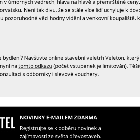
 v úmorných vedrech, hlava na hlavě a přemrštěné ceny.
vatsku. Není tak divu, že se stále více lidí uchyluje k do
dou pozoruhodné věci hodny vidění a venkovní koupaliště,
 bydlení? Navštivte online stavební veletrh Veleton, který
 nyní na
tomto odkazu
(počet vstupenek je limitován). Těš
konzultací s odborníky i slevové vouchery.
NOVINKY E-MAILEM ZDARMA
Registrujte se k odběru novinek a
zajímavostí ze světa dřevostaveb.