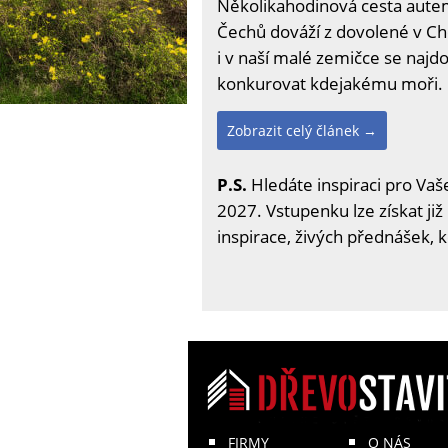
Několikahodinová cesta autem
Čechů dováží z dovolené v Chor
i v naší malé zemičce se naj
konkurovat kdejakému moři.
Zobrazit celý článek →
P.S.
Hledáte inspiraci pro Vaše
2027. Vstupenku lze získat již
inspirace, živých přednášek, 
FIRMY
O NÁS