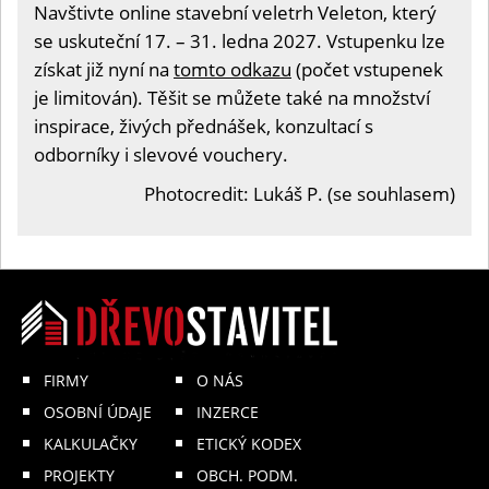
Navštivte online stavební veletrh Veleton, který
se uskuteční 17. – 31. ledna 2027. Vstupenku lze
získat již nyní na
tomto odkazu
(počet vstupenek
je limitován). Těšit se můžete také na množství
inspirace, živých přednášek, konzultací s
odborníky i slevové vouchery.
Photocredit: Lukáš P. (se souhlasem)
FIRMY
O NÁS
OSOBNÍ ÚDAJE
INZERCE
KALKULAČKY
ETICKÝ KODEX
PROJEKTY
OBCH. PODM.