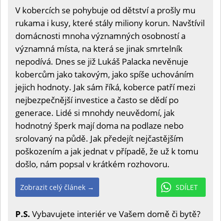
V kobercích se pohybuje od dětství a prošly mu
rukama i kusy, které stály miliony korun. Navštívil
domácnosti mnoha významných osobností a
významná místa, na která se jinak smrtelník
nepodívá. Dnes se již Lukáš Palacka nevěnuje
kobercům jako takovým, jako spíše uchováním
jejich hodnoty. Jak sám říká, koberce patří mezi
nejbezpečnější investice a často se dědí po
generace. Lidé si mnohdy neuvědomí, jak
hodnotný šperk mají doma na podlaze nebo
srolovaný na půdě. Jak předejít nejčastějším
poškozením a jak jednat v případě, že už k tomu
došlo, nám popsal v krátkém rozhovoru.
Zobrazit celý článek →
SDÍLET
P.S.
Vybavujete interiér ve Vašem domě či bytě?