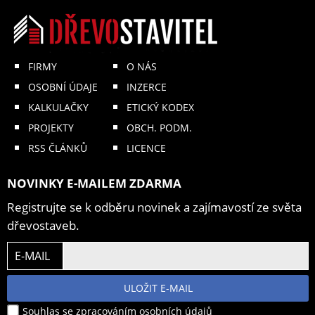
FIRMY
O NÁS
OSOBNÍ ÚDAJE
INZERCE
KALKULAČKY
ETICKÝ KODEX
PROJEKTY
OBCH. PODM.
RSS ČLÁNKŮ
LICENCE
NOVINKY E-MAILEM ZDARMA
Registrujte se k odběru novinek a zajímavostí ze světa
dřevostaveb.
E-MAIL
ULOŽIT E-MAIL
Souhlas se zpracováním osobních údajů