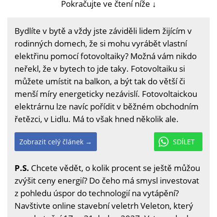
Pokračujte ve čtení níže ↓
Bydlíte v bytě a vždy jste záviděli lidem žijícím v
rodinných domech, že si mohu vyrábět vlastní
elektřinu pomocí fotovoltaiky? Možná vám nikdo
neřekl, že v bytech to jde taky. Fotovoltaiku si
můžete umístit na balkon, a být tak do větší či
menší míry energeticky nezávislí. Fotovoltaickou
elektrárnu lze navíc pořídit v běžném obchodním
řetězci, v Lidlu. Má to však hned několik ale.
Zobrazit celý článek →
SDÍLET
P.S.
Chcete vědět, o kolik procent se ještě můžou
zvýšit ceny energií? Do čeho má smysl investovat
z pohledu úspor do technologií na vytápění?
Navštivte online stavební veletrh Veleton, který