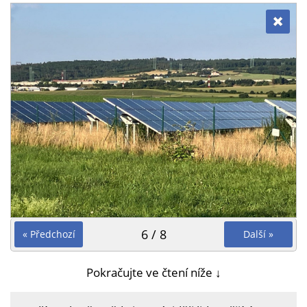
6 / 8
« Předchozí
Další »
Pokračujte ve čtení níže ↓