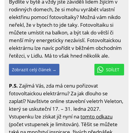
Bydlíte v bytě a vždy jste záviděli lidem žijícím v
rodinných domech, že si mohu vyrábět vlastní
elektřinu pomocí fotovoltaiky? Možná vám nikdo
neřekl, že v bytech to jde taky. Fotovoltaiku si
můžete umístit na balkon, a být tak do větší či
menší míry energeticky nezávislí. Fotovoltaickou
elektrárnu lze navíc pořídit v běžném obchodním
řetězci, v Lidlu. Má to však hned několik ale.
Zobrazit celý článek →
SDÍLET
P.S.
Zajímá Vás, zda má cenu pořizovat
fotovoltaickou elektrárnu? Za jak dlouho se
zaplatí? Navštivte online stavební veletrh Veleton,
který se uskuteční 17. – 31. ledna 2027.
Vstupenku lze získat již nyní na
tomto odkazu
(počet vstupenek je limitován). Těšit se můžete
také na množství inspirace, živých přednášek,